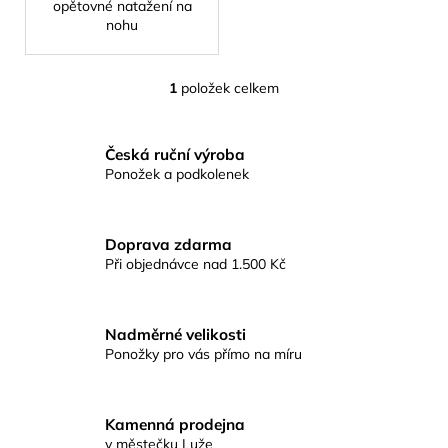
č
opětovné natažení na
u
nohu
j
e
1
položek celkem
m
O
e
v
l
Česká ruční výroba
á
SRDCE
Ponožek a podkolenek
d
-
a
DÁMSKÁ
VZOROVANÁ
c
PONOŽKA
Doprava zdarma
í
Při objednávce nad 1.500 Kč
79
p
Kč
r
v
Nadměrné velikosti
k
Ponožky pro vás přímo na míru
y
v
ý
p
Kamenná prodejna
v městečku Luže