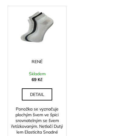
p
a
V
r
j
ý
o
í
p
d
t
i
u
?
s
k
p
t
r
ů
o
RENÉ
d
HLEDAT
Skladem
u
69 Kč
k
t
DETAIL
D
ů
o
Ponožka se vyznačuje
p
plochým švem ve špici
o
srovnatelným se švem
r
řetízkovaným. Netlačí Dutý
u
lem Elasticita Snadné