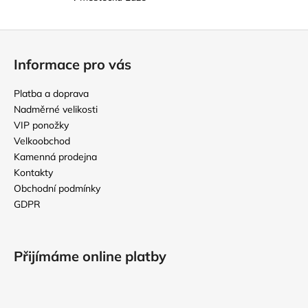
i
s
u
Z
á
Informace pro vás
p
a
Platba a doprava
t
Nadměrné velikosti
í
VIP ponožky
Velkoobchod
Kamenná prodejna
Kontakty
Obchodní podmínky
GDPR
Přijímáme online platby