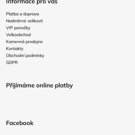
Informace pro vás
č
p
u
a
j
Platba a doprava
t
e
Nadměrné velikosti
m
í
VIP ponožky
e
Velkoobchod
Kamenná prodejna
Kontakty
VISION
Obchodní podmínky
-
PÁNSKÁ
GDPR
SPOLEČENSKÁ
PONOŽKA
-
ŠEDÁ
Přijímáme online platby
SE
ZNAKEM
79
Kč
Facebook