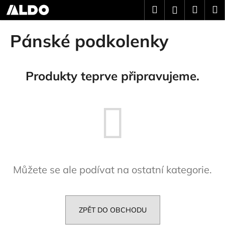
K
Přejít
Hledat
Náku
M
Přihlášení
na
o
obsah
Zpět
Zpět
košík
š
Pánské podkolenky
í
C
k
o
Produkty teprve připravujeme.
p
o
t
ř
e
b
u
Můžete se ale podívat na ostatní kategorie.
j
e
t
e
ZPĚT DO OBCHODU
n