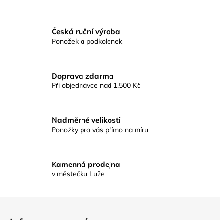
a
j
Česká ruční výroba
í
Ponožek a podkolenek
t
?
Doprava zdarma
Při objednávce nad 1.500 Kč
HLEDAT
Nadměrné velikosti
Ponožky pro vás přímo na míru
D
Kamenná prodejna
o
v městečku Luže
p
o
r
Z
u
á