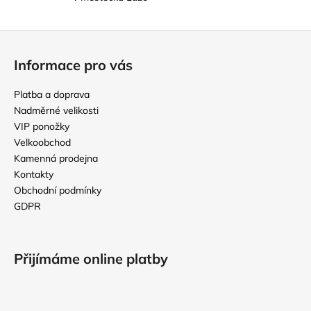
i
s
u
Z
á
Informace pro vás
p
a
Platba a doprava
t
Nadměrné velikosti
í
VIP ponožky
Velkoobchod
Kamenná prodejna
Kontakty
Obchodní podmínky
GDPR
Přijímáme online platby