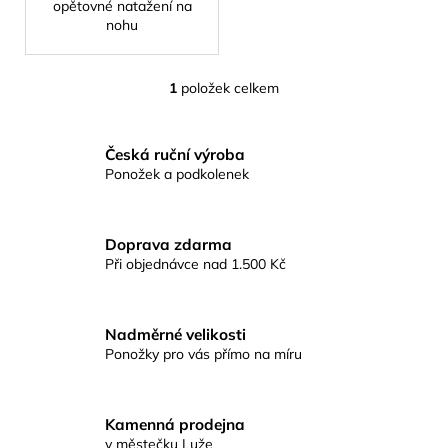
č
opětovné natažení na
u
nohu
j
e
1
položek celkem
m
O
e
v
l
Česká ruční výroba
á
STYL
Ponožek a podkolenek
d
-
a
PÁNSKÁ
SPOLEČENSKÁ
c
PONOŽKA
Doprava zdarma
í
Při objednávce nad 1.500 Kč
89
p
Kč
r
v
Nadměrné velikosti
k
Ponožky pro vás přímo na míru
y
v
ý
p
Kamenná prodejna
v městečku Luže