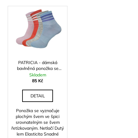
p
a
V
r
j
ý
o
í
p
d
t
i
u
?
s
k
p
t
r
ů
o
PATRICIA - dámská
bavlněná ponožka se
d
HLEDAT
sportovním lemem
Skladem
u
85 Kč
k
t
DETAIL
D
ů
o
Ponožka se vyznačuje
p
plochým švem ve špici
o
srovnatelným se švem
r
řetízkovaným. Netlačí Dutý
u
lem Elasticita Snadné