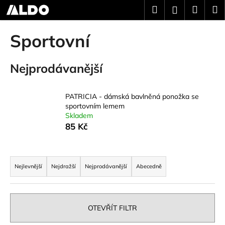
K
Přejít
Hledat
Náku
M
Přihlášení
na
o
obsah
Zpět
Zpět
košík
š
Sportovní
í
C
k
Nejprodávanější
o
p
o
PATRICIA - dámská bavlněná ponožka se
t
sportovním lemem
Skladem
ř
85 Kč
e
b
Ř
u
a
Nejlevnější
Nejdražší
Nejprodávanější
Abecedně
j
z
e
e
t
n
OTEVŘÍT FILTR
e
í
n