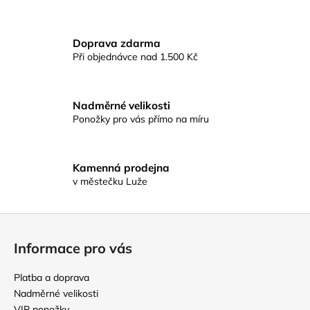
d
a
c
Doprava zdarma
í
Při objednávce nad 1.500 Kč
p
r
v
Nadměrné velikosti
k
Ponožky pro vás přímo na míru
y
v
ý
p
Kamenná prodejna
v městečku Luže
i
s
u
Z
á
Informace pro vás
p
a
Platba a doprava
t
Nadměrné velikosti
VIP ponožky