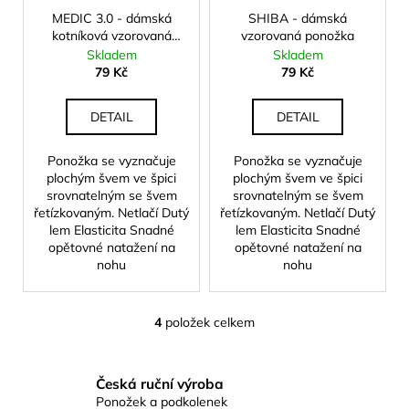
MEDIC 3.0 - dámská
SHIBA - dámská
kotníková vzorovaná
vzorovaná ponožka
ponožka
Skladem
Skladem
79 Kč
79 Kč
DETAIL
DETAIL
Ponožka se vyznačuje
Ponožka se vyznačuje
plochým švem ve špici
plochým švem ve špici
srovnatelným se švem
srovnatelným se švem
řetízkovaným. Netlačí Dutý
řetízkovaným. Netlačí Dutý
lem Elasticita Snadné
lem Elasticita Snadné
opětovné natažení na
opětovné natažení na
nohu
nohu
4
položek celkem
O
v
l
Česká ruční výroba
á
Ponožek a podkolenek