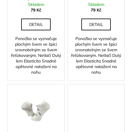
č
d
Skladem
Skladem
u
u
79 Kč
79 Kč
j
k
e
t
DETAIL
DETAIL
m
ů
e
Ponožka se vyznačuje
Ponožka se vyznačuje
plochým švem ve špici
plochým švem ve špici
srovnatelným se švem
srovnatelným se švem
LOV
řetízkovaným. Netlačí Dutý
řetízkovaným. Netlačí Dutý
-
PÁNSKÁ
lem Elasticita Snadné
lem Elasticita Snadné
SPOLEČENSKÁ
opětovné natažení na
opětovné natažení na
PONOŽKA
nohu
nohu
79
Kč