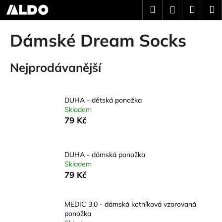
K
Přejít
Hledat
Náku
M
Přihlášení
na
o
obsah
Zpět
Zpět
košík
š
Dámské Dream Socks
í
C
k
Nejprodávanější
o
p
o
DUHA - dětská ponožka
t
Skladem
ř
79 Kč
e
b
u
DUHA - dámská ponožka
Skladem
j
79 Kč
e
t
MEDIC 3.0 - dámská kotníková vzorovaná
e
ponožka
n