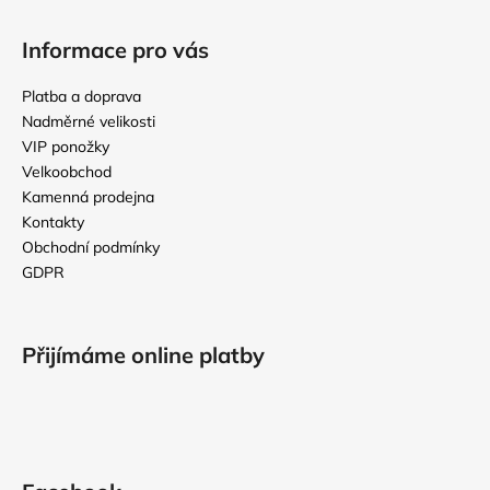
Z
á
Informace pro vás
p
a
Platba a doprava
t
Nadměrné velikosti
í
VIP ponožky
Velkoobchod
Kamenná prodejna
Kontakty
Obchodní podmínky
GDPR
Přijímáme online platby