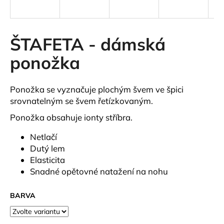
a
j
í
ŠTAFETA - dámská
t
ponožka
?
Ponožka se vyznačuje plochým švem ve špici
srovnatelným se švem řetízkovaným.
HLEDAT
Ponožka obsahuje ionty stříbra.
Netlačí
Dutý lem
D
Elasticita
o
Snadné opětovné natažení na nohu
p
o
BARVA
r
u