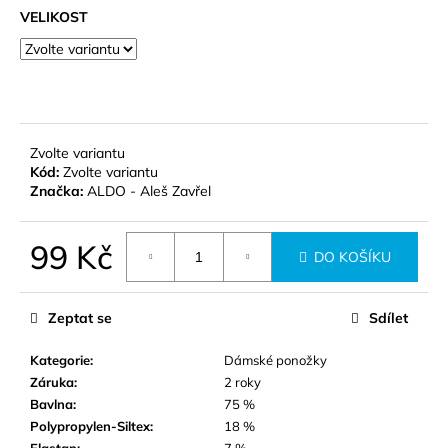
č
VELIKOST
u
j
e
m
e
Zvolte variantu
SRDCE
Kód:
Zvolte variantu
-
Značka:
ALDO - Aleš Zavřel
DÁMSKÁ
VZOROVANÁ
PONOŽKA
99 Kč
DO KOŠÍKU
79
Měrná
Kč
cena:
Zeptat se
Sdílet
Kategorie
:
Dámské ponožky
Záruka
:
2 roky
Bavlna
:
75 %
Polypropylen-Siltex
:
18 %