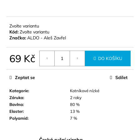
č
u
j
e
Zvolte variantu
m
Kód:
Zvolte variantu
e
Značka:
ALDO - Aleš Zavřel
HERTZ
69 Kč
DO KOŠÍKU
-
PÁNSKÉ
Měrná
PODKOLENKY
cena:
Zeptat se
Sdílet
99
Kč
Kategorie
:
Kotníkové nízké
Záruka
:
2 roky
Bavlna
:
80 %
Elaster
:
13 %
Polyamid
:
7 %
Česká ruční výroba