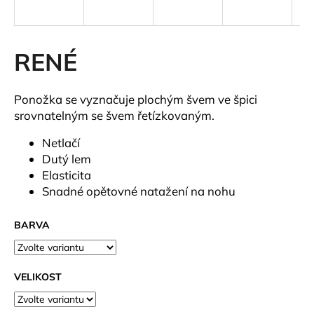
a
j
í
RENÉ
t
?
Ponožka se vyznačuje plochým švem ve špici
srovnatelným se švem řetízkovaným.
Netlačí
Dutý lem
HLEDAT
Elasticita
Snadné opětovné natažení na nohu
D
BARVA
o
p
o
VELIKOST
r
u